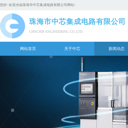
您好~欢迎光临
珠海市中芯集成电路有限公司网站
~
珠海市中芯集成电路有限公司
CHNCHIP ENGINEERING CO.,LTD.
网站首页
关于中芯
新闻动态