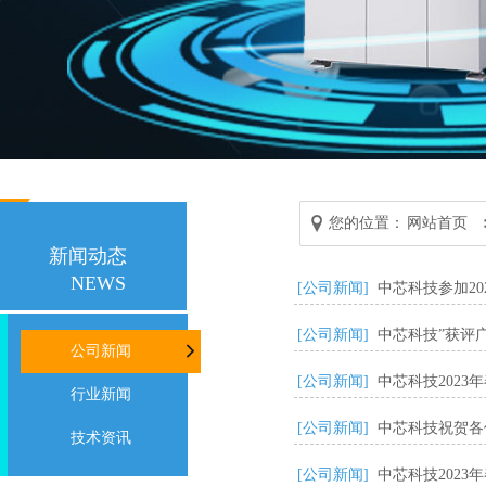
您的位置：
网站首页
新闻动态
NEWS
[公司新闻]
中芯科技参加20
[公司新闻]
中芯科技”获评
公司新闻
[公司新闻]
中芯科技2023
行业新闻
[公司新闻]
中芯科技祝贺各位
技术资讯
[公司新闻]
中芯科技2023