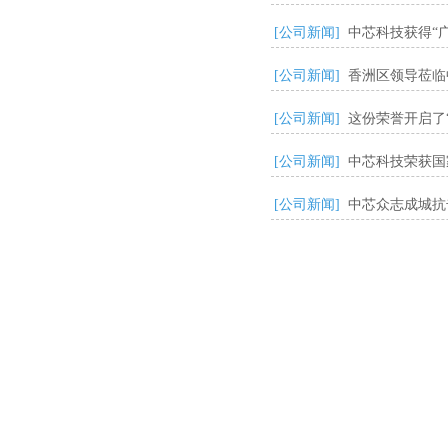
[公司新闻]
中芯科技获得“
[公司新闻]
香洲区领导莅临
[公司新闻]
这份荣誉开启了
[公司新闻]
中芯科技荣获国
[公司新闻]
中芯众志成城抗